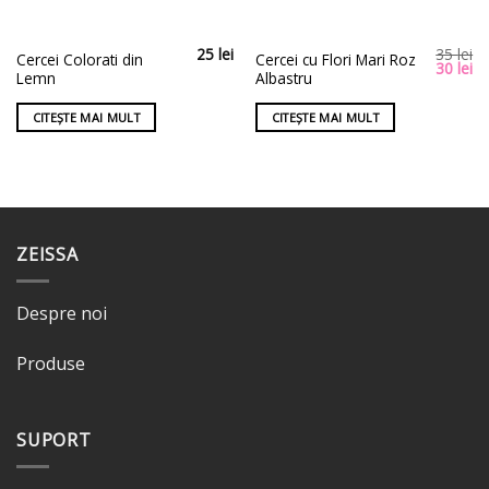
25
lei
35
lei
Cercei Colorati din
Cercei cu Flori Mari Roz
Prețul
Pr
30
lei
Lemn
Albastru
inițial
cu
a
es
fost:
30
CITEȘTE MAI MULT
CITEȘTE MAI MULT
35 lei.
ZEISSA
Despre noi
Produse
SUPORT