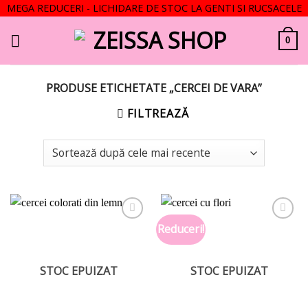
MEGA REDUCERI - LICHIDARE DE STOC LA GENTI SI RUCSACELE
Skip
to
0
content
PRODUSE ETICHETATE „CERCEI DE VARA”
FILTREAZĂ
Reduceri!
Add to
Add to
wishlist
wishlist
STOC EPUIZAT
STOC EPUIZAT