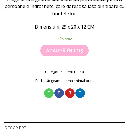
a
este:
persoanele indraznete, care doresc sa iasa din tipare cu
fost:
99 lei.
tinutele lor.
139 lei.
Dimensiuni: 29 x 20 x 12 CM
1 în stoc
ADAUGĂ ÎN COȘ
Categorie:
Genti Dama
Etichetă:
geanta dama animal print
DESCRIERE