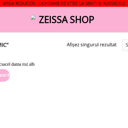
MEGA REDUCERI - LICHIDARE DE STOC LA GENTI SI RUCSACELE
IC”
Afișez singurul rezultat
ceri!
Add to
wishlist