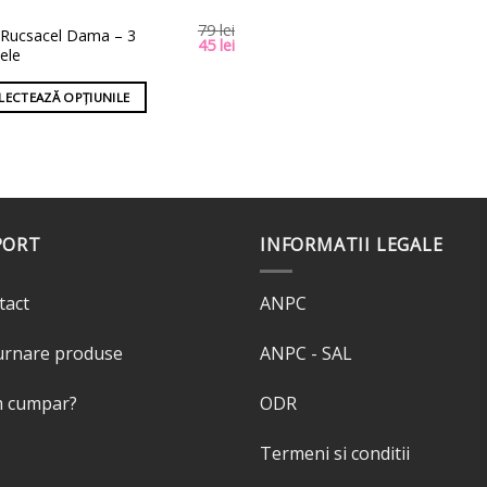
79
lei
t
 Rucsacel Dama – 3
Prețul
Prețul
45
lei
ele
us
inițial
curent
a
este:
fost:
45 lei.
LECTEAZĂ OPȚIUNILE
79 lei.
e
ii.
unile
PORT
INFORMATII LEGALE
e
tact
ANPC
na
usului.
urnare produse
ANPC - SAL
 cumpar?
ODR
Termeni si conditii