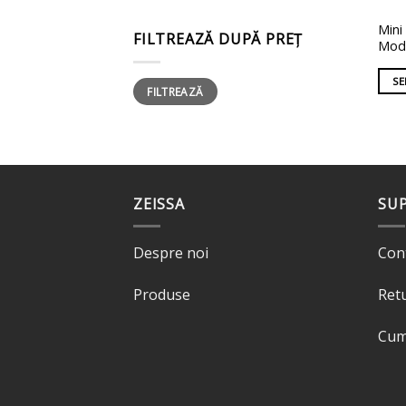
Aces
Mini
FILTREAZĂ DUPĂ PREȚ
Mod
prod
are
SE
Preț
Preț
mai
FILTREAZĂ
minim
maxim
mult
variaț
Opți
pot
fi
ZEISSA
SU
ales
în
Despre noi
Con
pagi
prod
Produse
Ret
Cum