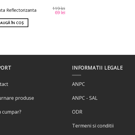
119
lei
ta Reflectorizanta
Prețul
Prețul
69
lei
inițial
curent
a
este:
AUGĂ ÎN COȘ
fost:
69 lei.
119 lei.
PORT
INFORMATII LEGALE
tact
ANPC
urnare produse
ANPC - SAL
 cumpar?
ODR
Termeni si conditii