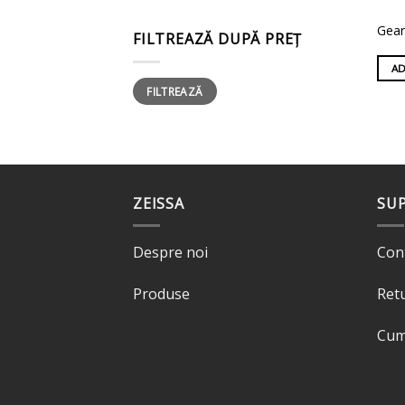
Gean
FILTREAZĂ DUPĂ PREȚ
AD
Preț
Preț
FILTREAZĂ
minim
maxim
ZEISSA
SU
Despre noi
Con
Produse
Ret
Cum