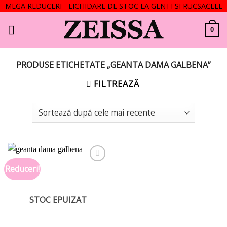
MEGA REDUCERI - LICHIDARE DE STOC LA GENTI SI RUCSACELE
Skip
to
0
content
PRODUSE ETICHETATE „GEANTA DAMA GALBENA”
FILTREAZĂ
Reduceri!
Add to
wishlist
STOC EPUIZAT