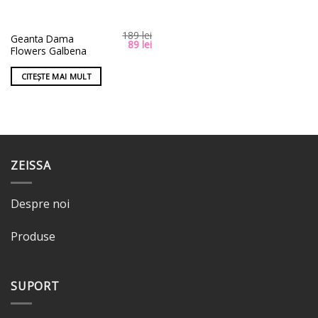
189
lei
Geanta Dama
Prețul
Prețul
89
lei
Flowers Galbena
inițial
curent
a
este:
fost:
89 lei.
CITEȘTE MAI MULT
189 lei.
ZEISSA
Despre noi
Produse
SUPORT