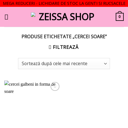
MEGA REDUCERI - LICHIDARE DE STOC LA GENTI SI RUCSACELE
Skip
to
0
content
PRODUSE ETICHETATE „CERCEI SOARE”
FILTREAZĂ
Add to
wishlist