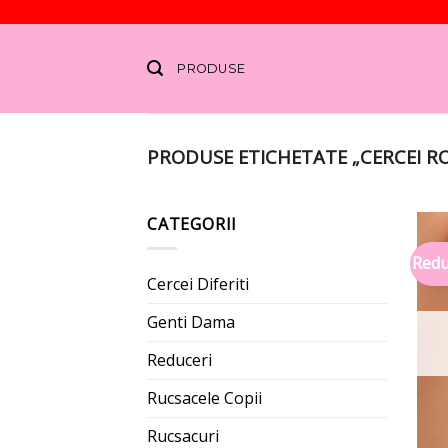
Skip
to
PRODUSE
content
PRODUSE ETICHETATE „CERCEI R
CATEGORII
Redu
Cercei Diferiti
Genti Dama
Reduceri
Rucsacele Copii
Rucsacuri