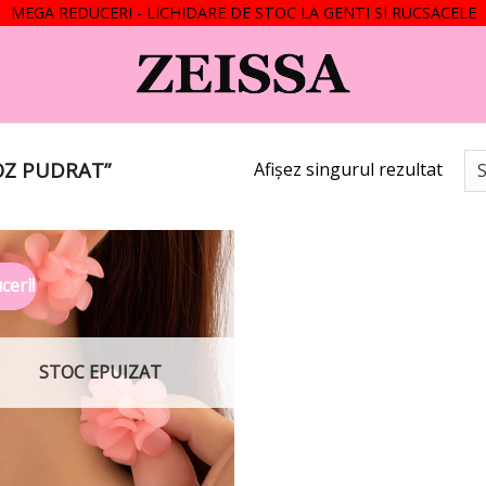
MEGA REDUCERI - LICHIDARE DE STOC LA GENTI SI RUCSACELE
OZ PUDRAT”
Afișez singurul rezultat
ceri!
Add to
wishlist
STOC EPUIZAT