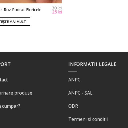
30
lei
ei Roz Pudrat Floricele
Prețul
Prețul
25
lei
inițial
curent
a
este:
TEȘTE MAI MULT
fost:
25 lei.
30 lei.
PORT
INFORMATII LEGALE
tact
ANPC
urnare produse
ANPC - SAL
 cumpar?
ODR
Termeni si conditii