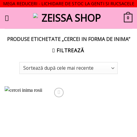
MEGA REDUCERI - LICHIDARE DE STOC LA GENTI SI RUCSACELE
Skip
to
0
content
PRODUSE ETICHETATE „CERCEI IN FORMA DE INIMA”
FILTREAZĂ
Add to
wishlist