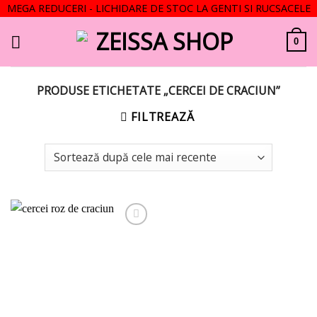
MEGA REDUCERI - LICHIDARE DE STOC LA GENTI SI RUCSACELE
Skip
to
0
content
PRODUSE ETICHETATE „CERCEI DE CRACIUN”
FILTREAZĂ
Add to
wishlist