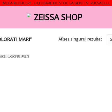
MEGA REDUCERI - LICHIDARE DE STOC LA GENTI SI RUCSACELE
OLORATI MARI”
Afișez singurul rezultat
Add to
wishlist