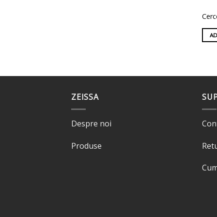
Cerc
AD
ZEISSA
SU
Despre noi
Con
Produse
Ret
Cum