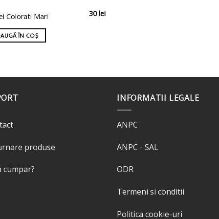
30
lei
ei Colorati Mari
AUGĂ ÎN COȘ
PORT
INFORMATII LEGALE
tact
ANPC
urnare produse
ANPC - SAL
 cumpar?
ODR
Termeni si conditii
Politica cookie-uri